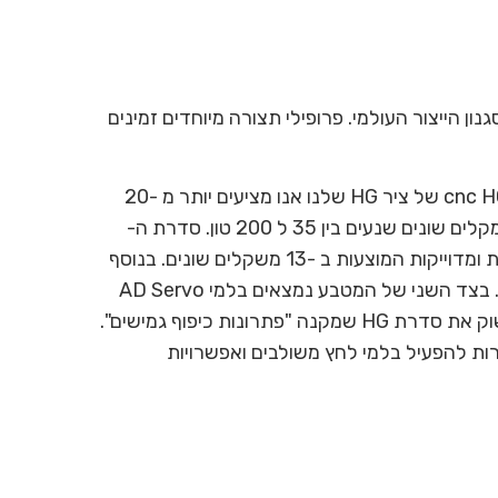
ון הייצור העולמי. פרופילי תצורה מיוחדים זמינים
RAGOS מייצרת את המגוון הרחב ביותר של בלמי לחץ הידראוליים הקיימים כיום. מסדרת בלמי הלחץ הידראוליים cnc HG 5 של ציר HG שלנו אנו מציעים יותר מ -20
דגמים ונעים בין בלם לחץ קטן שמתחיל באורך של 0.6 מטר לבלמי לחץ גדולים עד 16 מטר באורך כיפוף ויותר מ -10 מקלים שונים שנעים בין 35 ל 200 טון. סדרת ה-
ADS היוקרתית והמתקדמת ביותר שלנו זמינה עם עד 14 CNC צירי. מכונות סדרת HG שלנו הן מכופפות מתכת חזקות ומדוייקות המוצעות ב -13 משקלים שונים. בנוסף
לשתי סדרות בלמי הלחץ הפופולריות הללו, אנו מציעים גם את סדרת MG עבור הלקוח שזקוק לבלם לחץ ללא סלסול. בצד השני של המטבע נמצאים בלמי AD Servo
המתוחכמים בעלי תצורה הידראולית היברידית וברגי כדור ליעילות אנרגטית ותפעול שקט. לבסוף, RAGOS מביאה לשוק את סדרת HG שמקנה "פתרונות כיפוף גמישים".
ת להפעיל בלמי לחץ משולבים ואפשרויות