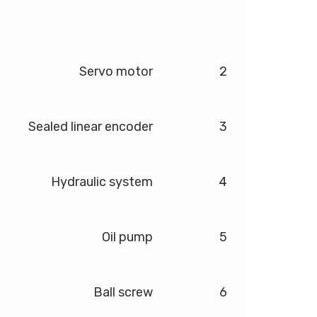
Servo motor
2
Sealed linear encoder
3
Hydraulic system
4
Oil pump
5
Ball screw
6