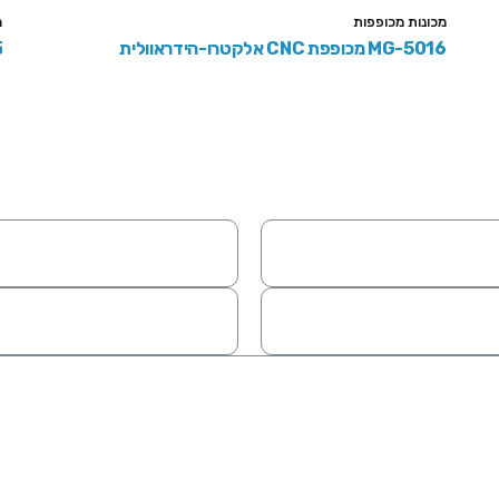
מכונות מכופפות
מ
MG-5016 מכופפת CNC אלקטרו-הידראוולית
5