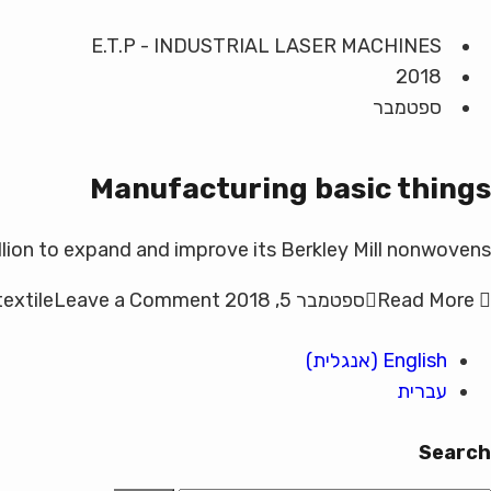
E.T.P - INDUSTRIAL LASER MACHINES
2018
ספטמבר
Manufacturing basic things
illion to expand and improve its Berkley Mill nonwovens…
Read More
ספטמבר 5, 2018
Leave a Comment
textile
English
(
אנגלית
)
עברית
Search