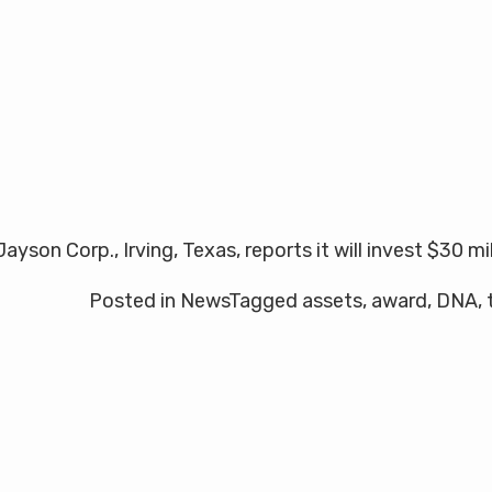
ayson Corp., Irving, Texas, reports it will invest $30 m
on
Posted in
News
Tagged
assets
,
award
,
DNA
,
facturing
basic
things