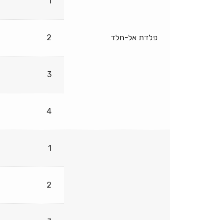
1
פלדת אל-חלד
2
3
4
1
2