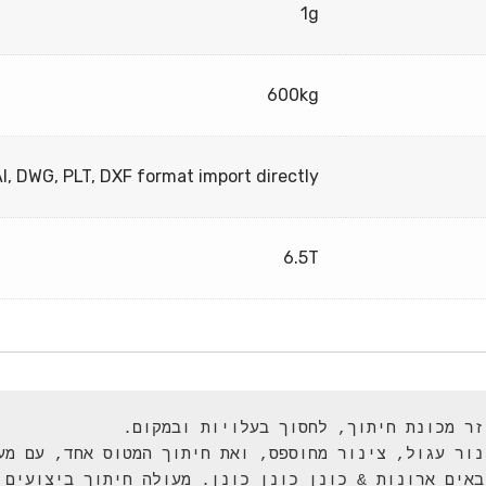
1g
600kg
I, DWG, PLT, DXF format import directly
6.5T