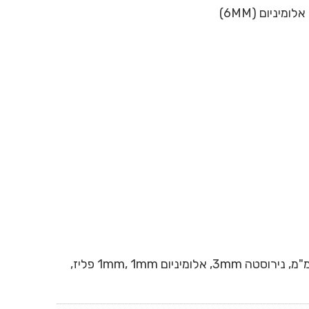
CNC סיבים לייזר מכונת חיתוך עבור מתכת צינור. קח 700w כדוגמה, מקסימום חיתוך גיליון מתכת של פלדה קלה 6 מ"מ, נירוסטה 3mm, אלומיניום 1mm, 1mm פליז,