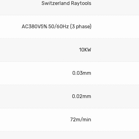
Switzerland Raytools
AC380V5% 50/60Hz (3 phase)
10KW
0.03mm
0.02mm
72m/min