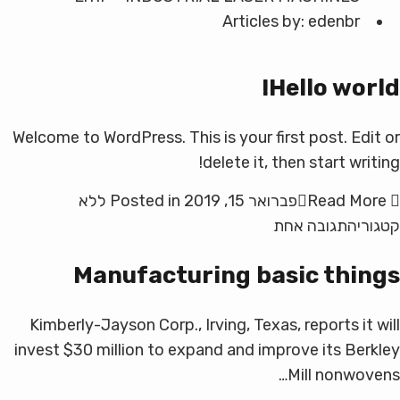
Articles by: edenbr
Hello world!
Welcome to WordPress. This is your first post. Edit or
delete it, then start writing!
Read More
פברואר 15, 2019
Posted in
ללא
על
קטגוריה
תגובה אחת
Hello
Manufacturing basic things
world!
Kimberly-Jayson Corp., Irving, Texas, reports it will
invest $30 million to expand and improve its Berkley
Mill nonwovens…