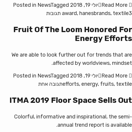
Sign
Read More
יולי 19, 2018
Tagged
News
Posted in
על
3 תגובות
textile
,
hanesbrands
,
award
HanesBrands
Fruit Of The Loom Honored For
Awarded
Energy Efforts
Ninth
We are able to look further out for trends that are
affected by worldviews, mindset.
Read More
יולי 19, 2018
Tagged
News
Posted in
על
textile
,
fruits
,
energy
,
efforts
תגובה אחת
Fruit
ITMA 2019 Floor Space Sells Out
Of
The
Colorful, informative and inspirational, the semi-
Loom
Honored
annual trend report is available.