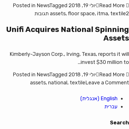
For
Read More
יולי 19, 2018
Tagged
News
Posted in
Energy
על
2 תגובות
textile
,
itma
,
floor space
,
assets
Efforts
ITMA
Unifi Acquires National Spinning
2019
Assets
Floor
Space
Sells
Kimberly-Jayson Corp., Irving, Texas, reports it will
Out
invest $30 million to…
Read More
יולי 19, 2018
Tagged
News
Posted in
on
assets
,
national
,
textile
Leave a Comment
Unifi
English
(
אנגלית
)
Acquires
עברית
National
Spinning
Assets
Search