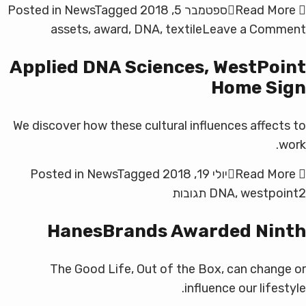
Read More
ספטמבר 5, 2018
Tagged
News
Posted in
on
assets
,
award
,
DNA
,
textile
Leave a Comment
acturing
Applied DNA Sciences, WestPoint
basic
Home Sign
things
We discover how these cultural influences affects to
work.
Read More
יולי 19, 2018
Tagged
News
Posted in
על
2 תגובות
westpoint
,
DNA
Applied
HanesBrands Awarded Ninth
DNA
Sciences,
The Good Life, Out of the Box, can change or
WestPoint
Home
influence our lifestyle.